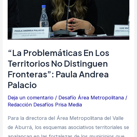
no
distinguen
fronteras”:
Paula
Andrea
“La Problemáticas En Los
Palacio
Territorios No Distinguen
Fronteras”: Paula Andrea
Palacio
Deja un comentario
/
Desafío Área Metropolitana
/
Redacción Desafíos Prisa Media
Para la directora del Área Metropolitana del Valle
de Aburrá, los esquemas asociativos territoriales se
apalancan en las fortalezas de los municipios que