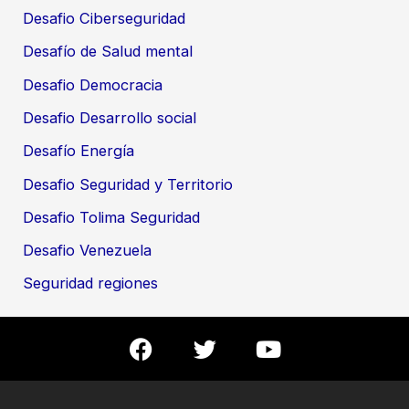
Desafio Ciberseguridad
Desafío de Salud mental
Desafio Democracia
Desafio Desarrollo social
Desafío Energía
Desafio Seguridad y Territorio
Desafio Tolima Seguridad
Desafio Venezuela
Seguridad regiones
F
T
Y
a
w
o
c
i
u
e
t
t