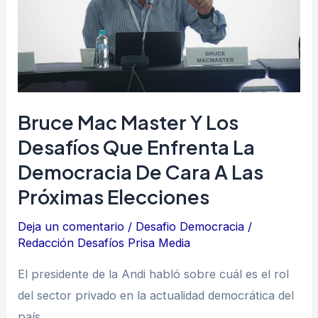
desafíos
que
enfrenta
la
democracia
Bruce Mac Master Y Los
de
Desafíos Que Enfrenta La
cara
Democracia De Cara A Las
a
las
Próximas Elecciones
próximas
Deja un comentario
/
Desafio Democracia
/
elecciones
Redacción Desafíos Prisa Media
El presidente de la Andi habló sobre cuál es el rol
del sector privado en la actualidad democrática del
país.