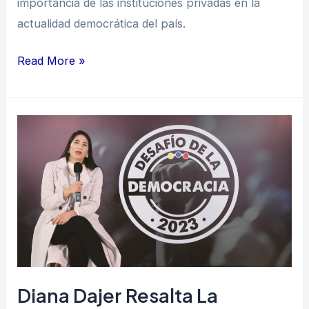
importancia de las instituciones privadas en la
actualidad democrática del país.
Read More »
Diana
Dajer
resalta
la
importancia
de
mantener
lo
que
Diana Dajer Resalta La