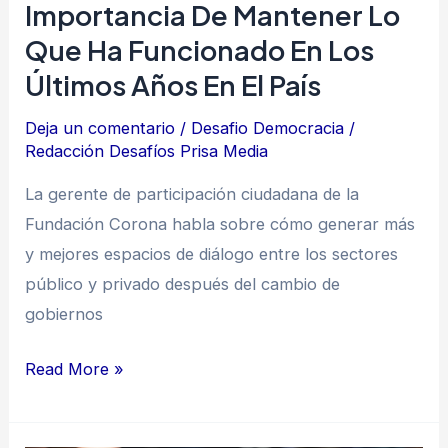
ha
Importancia De Mantener Lo
funcionado
Que Ha Funcionado En Los
en
Últimos Años En El País
los
últimos
Deja un comentario
/
Desafio Democracia
/
Redacción Desafíos Prisa Media
años
en
La gerente de participación ciudadana de la
el
Fundación Corona habla sobre cómo generar más
país
y mejores espacios de diálogo entre los sectores
público y privado después del cambio de
gobiernos
Read More »