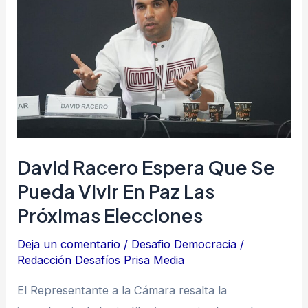
espera
que
se
pueda
vivir
en
paz
las
David Racero Espera Que Se
próximas
Pueda Vivir En Paz Las
elecciones
Próximas Elecciones
Deja un comentario
/
Desafio Democracia
/
Redacción Desafíos Prisa Media
El Representante a la Cámara resalta la