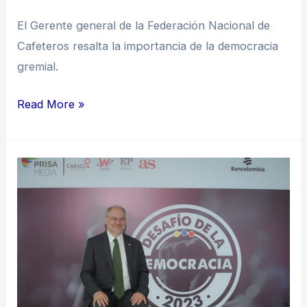
El Gerente general de la Federación Nacional de
Cafeteros resalta la importancia de la democracia
gremial.
Read More »
Luis
Fernando
Múnera
y
los
desafíos
que