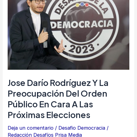
Rodríguez
y
la
preocupación
del
orden
público
en
cara
Jose Darío Rodríguez Y La
a
Preocupación Del Orden
las
Público En Cara A Las
próximas
elecciones
Próximas Elecciones
Deja un comentario
/
Desafio Democracia
/
Redacción Desafíos Prisa Media