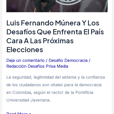
enfrenta
el
país
Luis Fernando Múnera Y Los
cara
Desafíos Que Enfrenta El País
a
Cara A Las Próximas
las
próximas
Elecciones
elecciones
Deja un comentario
/
Desafio Democracia
/
Redacción Desafíos Prisa Media
La seguridad, legitimidad del sistema y la confianza
de los ciudadanos son vitales para la democracia
en Colombia, según el rector de la Pontificia
Universidad Javeriana.