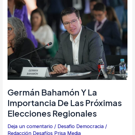
Germán
Bahamón
y
la
importancia
de
las
próximas
elecciones
regionales
Germán Bahamón Y La
Importancia De Las Próximas
Elecciones Regionales
Deja un comentario
/
Desafio Democracia
/
Redacción Desafíos Prisa Media