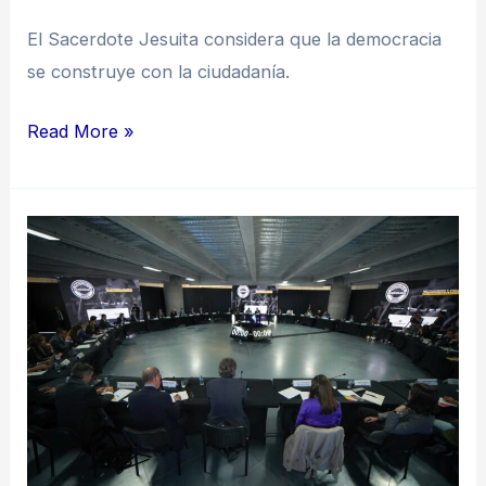
El Sacerdote Jesuita considera que la democracia
se construye con la ciudadanía.
Read More »
Estas
fueron
algunas
de
las
conclusiones
del
foro