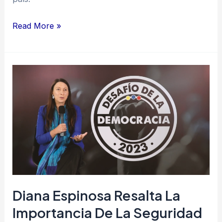
Read More »
Diana
Espinosa
resalta
la
importancia
de
la
seguridad
en
Diana Espinosa Resalta La
la
Importancia De La Seguridad
logística